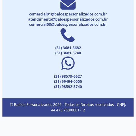
comercial01@baloespersonalizados.com.br
atendimento@baloespersonalizados.com.br
comercial03@baloespersonalizados.com.br
(31) 3681-3682
(31) 3681-3740
(31) 98579-6627
(31) 99494-0005
(31) 98592-3740
© Balões Personalizados 2026 - Todos os Direitos reservados - CNPJ:
44.473.758/0001-12