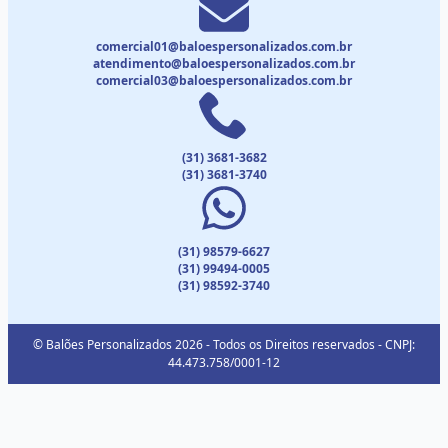
comercial01@baloespersonalizados.com.br
atendimento@baloespersonalizados.com.br
comercial03@baloespersonalizados.com.br
(31) 3681-3682
(31) 3681-3740
(31) 98579-6627
(31) 99494-0005
(31) 98592-3740
© Balões Personalizados 2026 - Todos os Direitos reservados - CNPJ:
44.473.758/0001-12