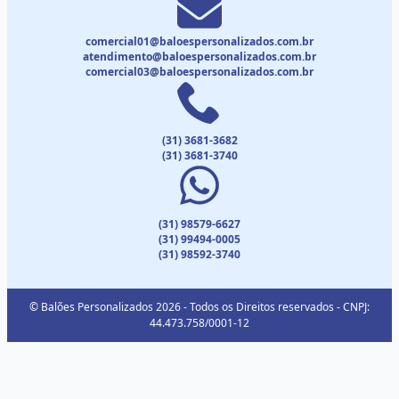
comercial01@baloespersonalizados.com.br
atendimento@baloespersonalizados.com.br
comercial03@baloespersonalizados.com.br
(31) 3681-3682
(31) 3681-3740
(31) 98579-6627
(31) 99494-0005
(31) 98592-3740
© Balões Personalizados 2026 - Todos os Direitos reservados - CNPJ:
44.473.758/0001-12