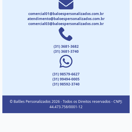
comercial01@baloespersonalizados.com.br
atendimento@baloespersonalizados.com.br
comercial03@baloespersonalizados.com.br
(31) 3681-3682
(31) 3681-3740
(31) 98579-6627
(31) 99494-0005
(31) 98592-3740
© Balões Personalizados 2026 - Todos os Direitos reservados - CNPJ:
44.473.758/0001-12