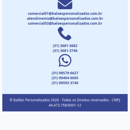
comercial01@baloespersonalizados.com.br
atendimento@baloespersonalizados.com.br
comercial03@baloespersonalizados.com.br
(31) 3681-3682
(31) 3681-3740
(31) 98579-6627
(31) 99494-0005
(31) 98592-3740
© Balões Personalizados 2026 - Todos os Direitos reservados - CNPJ:
44.473.758/0001-12