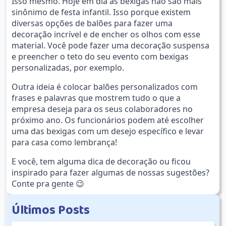
Isso mesmo. Hoje em dia as bexigas não são mais
sinônimo de festa infantil. Isso porque existem
diversas opções de balões para fazer uma
decoração incrível e de encher os olhos com esse
material. Você pode fazer uma decoração suspensa
e preencher o teto do seu evento com bexigas
personalizadas, por exemplo.
Outra ideia é colocar balões personalizados com
frases e palavras que mostrem tudo o que a
empresa deseja para os seus colaboradores no
próximo ano. Os funcionários podem até escolher
uma das bexigas com um desejo específico e levar
para casa como lembrança!
E você, tem alguma dica de decoração ou ficou
inspirado para fazer algumas de nossas sugestões?
Conte pra gente 😉
Ú
l
t
i
m
o
s
P
o
s
t
s