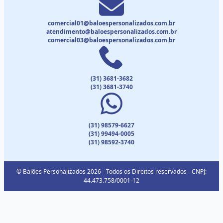
comercial01@baloespersonalizados.com.br
atendimento@baloespersonalizados.com.br
comercial03@baloespersonalizados.com.br
(31) 3681-3682
(31) 3681-3740
(31) 98579-6627
(31) 99494-0005
(31) 98592-3740
© Balões Personalizados 2026 - Todos os Direitos reservados - CNPJ:
44.473.758/0001-12