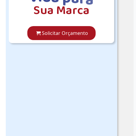
S
u
a
M
a
r
c
a
Solicitar Orçamento