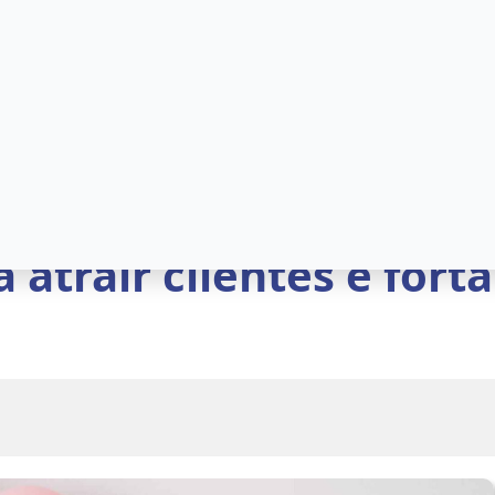
 balões personalizados
 atrair clientes e fort