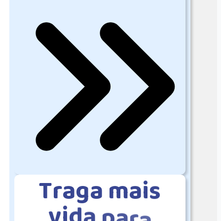
T
r
a
g
a
m
a
i
s
v
i
d
a
p
a
r
a