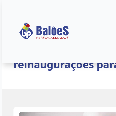
Início
»
Blog
»
Artigos
5 maneiras de usar
reinaugurações para