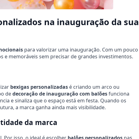
sonalizados na inauguração da sua
mocionais
para valorizar uma inauguração. Com um pouco
ivos e memoráveis sem precisar de grandes investimentos.
lizar
bexigas personalizadas
é criando um arco ou
ipo de
decoração de inauguração com balões
funciona
cia e sinaliza que o espaço está em festa. Quando os
rutura, a marca ganha ainda mais visibilidade.
entidade da marca
 Por isso, o ideal é escolher
balões personalizados
nas