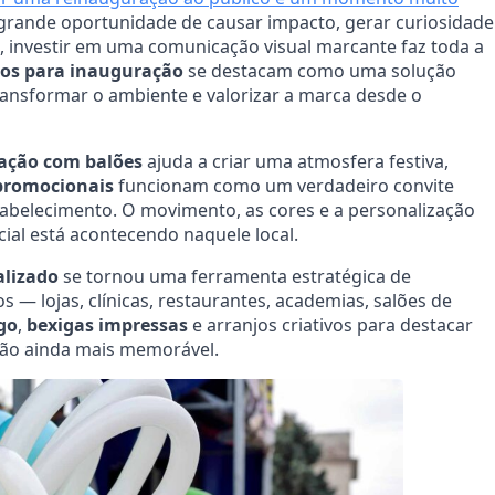
 grande oportunidade de causar impacto, gerar curiosidade
o, investir em uma comunicação visual marcante faz toda a
dos para inauguração
se destacam como uma solução
transformar o ambiente e valorizar a marca desde o
ação com balões
ajuda a criar uma atmosfera festiva,
promocionais
funcionam como um verdadeiro convite
tabelecimento. O movimento, as cores e a personalização
ial está acontecendo naquele local.
alizado
se tornou uma ferramenta estratégica de
 — lojas, clínicas, restaurantes, academias, salões de
go
,
bexigas impressas
e arranjos criativos para destacar
ção ainda mais memorável.