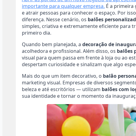
importante para qualquer empresa.
É a primeira
e atrair pessoas para conhecer o espaço. Por iss
diferença. Nesse cenário, os
balões personaliza
simples, criativa e extremamente eficiente para 
primeiro dia.
Quando bem planejada, a
decoração de inaugur
acolhedora e profissional. Além disso, os
balões 
visual para quem passa em frente à loja ou ao es
despertam curiosidade e sinalizam que algo espec
Mais do que um item decorativo, o
balão person
marketing visual. Empresas de diversos segmentos
beleza e até escritórios — utilizam
balões com lo
sua identidade e tornar o momento da inaugura