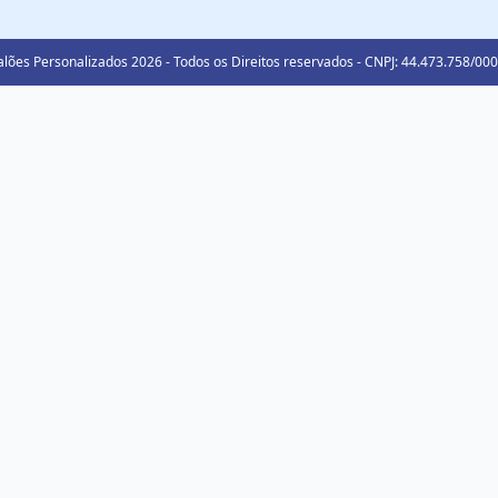
lões Personalizados 2026 - Todos os Direitos reservados - CNPJ: 44.473.758/00