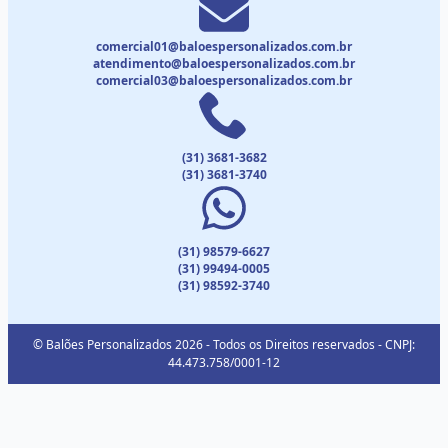
comercial01@baloespersonalizados.com.br
atendimento@baloespersonalizados.com.br
comercial03@baloespersonalizados.com.br
(31) 3681-3682
(31) 3681-3740
(31) 98579-6627
(31) 99494-0005
(31) 98592-3740
© Balões Personalizados 2026 - Todos os Direitos reservados - CNPJ:
44.473.758/0001-12