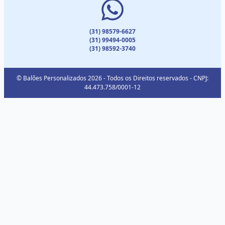
(31) 98579-6627
(31) 99494-0005
(31) 98592-3740
© Balões Personalizados 2026 - Todos os Direitos reservados - CNPJ:
44.473.758/0001-12