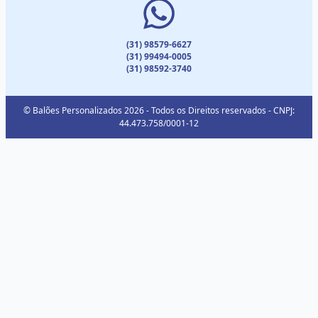
(31) 98579-6627
(31) 99494-0005
(31) 98592-3740
© Balões Personalizados 2026 - Todos os Direitos reservados - CNPJ:
44.473.758/0001-12