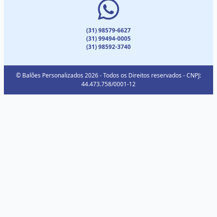
(31) 98579-6627
(31) 99494-0005
(31) 98592-3740
© Balões Personalizados 2026 - Todos os Direitos reservados - CNPJ:
44.473.758/0001-12