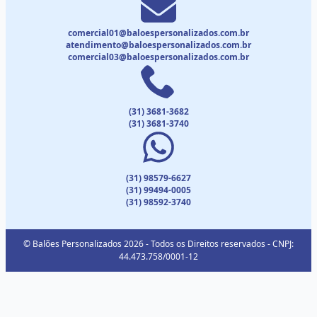
comercial01@baloespersonalizados.com.br
atendimento@baloespersonalizados.com.br
comercial03@baloespersonalizados.com.br
(31) 3681-3682
(31) 3681-3740
(31) 98579-6627
(31) 99494-0005
(31) 98592-3740
© Balões Personalizados 2026 - Todos os Direitos reservados - CNPJ:
44.473.758/0001-12