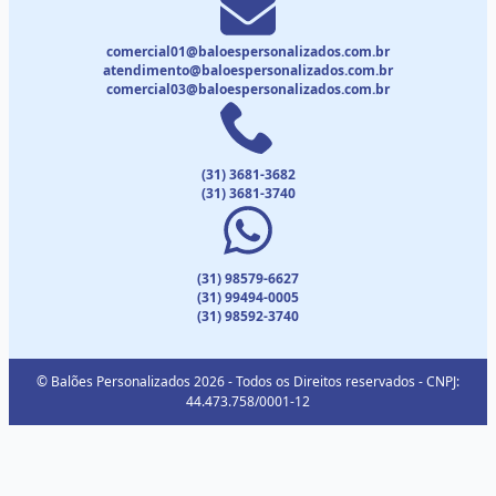
comercial01@baloespersonalizados.com.br
atendimento@baloespersonalizados.com.br
comercial03@baloespersonalizados.com.br
(31) 3681-3682
(31) 3681-3740
(31) 98579-6627
(31) 99494-0005
(31) 98592-3740
© Balões Personalizados 2026 - Todos os Direitos reservados - CNPJ:
44.473.758/0001-12