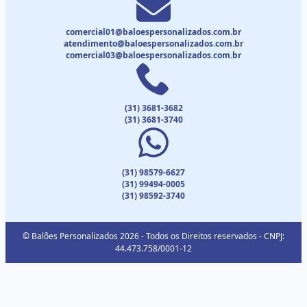
comercial01@baloespersonalizados.com.br
atendimento@baloespersonalizados.com.br
comercial03@baloespersonalizados.com.br
(31) 3681-3682
(31) 3681-3740
(31) 98579-6627
(31) 99494-0005
(31) 98592-3740
© Balões Personalizados 2026 - Todos os Direitos reservados - CNPJ:
44.473.758/0001-12