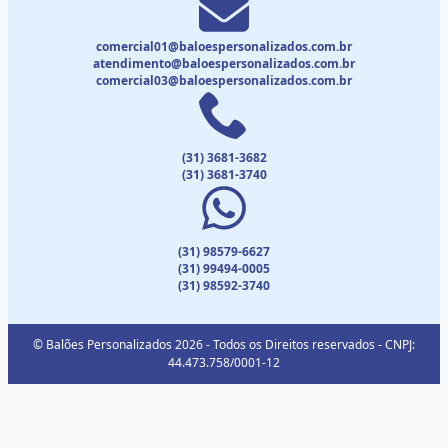
comercial01@baloespersonalizados.com.br
atendimento@baloespersonalizados.com.br
comercial03@baloespersonalizados.com.br
(31) 3681-3682
(31) 3681-3740
(31) 98579-6627
(31) 99494-0005
(31) 98592-3740
© Balões Personalizados 2026 - Todos os Direitos reservados - CNPJ:
44.473.758/0001-12