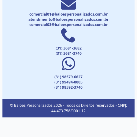
comercial01@baloespersonalizados.com.br
atendimento@baloespersonalizados.com.br
comercial03@baloespersonalizados.com.br
(31) 3681-3682
(31) 3681-3740
(31) 98579-6627
(31) 99494-0005
(31) 98592-3740
© Balões Personalizados 2026 - Todos os Direitos reservados - CNPJ:
44.473.758/0001-12