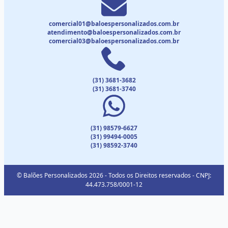
comercial01@baloespersonalizados.com.br
atendimento@baloespersonalizados.com.br
comercial03@baloespersonalizados.com.br
(31) 3681-3682
(31) 3681-3740
(31) 98579-6627
(31) 99494-0005
(31) 98592-3740
© Balões Personalizados 2026 - Todos os Direitos reservados - CNPJ:
44.473.758/0001-12