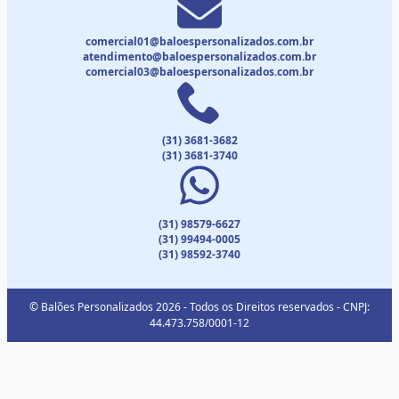
comercial01@baloespersonalizados.com.br
atendimento@baloespersonalizados.com.br
comercial03@baloespersonalizados.com.br
(31) 3681-3682
(31) 3681-3740
(31) 98579-6627
(31) 99494-0005
(31) 98592-3740
© Balões Personalizados 2026 - Todos os Direitos reservados - CNPJ:
44.473.758/0001-12