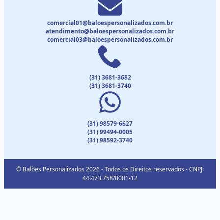
comercial01@baloespersonalizados.com.br
atendimento@baloespersonalizados.com.br
comercial03@baloespersonalizados.com.br
(31) 3681-3682
(31) 3681-3740
(31) 98579-6627
(31) 99494-0005
(31) 98592-3740
© Balões Personalizados 2026 - Todos os Direitos reservados - CNPJ:
44.473.758/0001-12