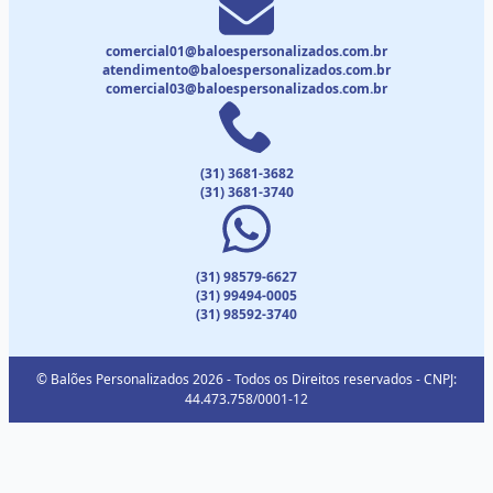
comercial01@baloespersonalizados.com.br
atendimento@baloespersonalizados.com.br
comercial03@baloespersonalizados.com.br
(31) 3681-3682
(31) 3681-3740
(31) 98579-6627
(31) 99494-0005
(31) 98592-3740
© Balões Personalizados 2026 - Todos os Direitos reservados - CNPJ:
44.473.758/0001-12