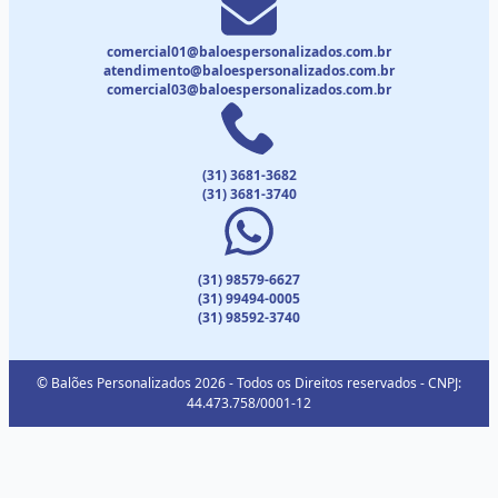
comercial01@baloespersonalizados.com.br
atendimento@baloespersonalizados.com.br
comercial03@baloespersonalizados.com.br
(31) 3681-3682
(31) 3681-3740
(31) 98579-6627
(31) 99494-0005
(31) 98592-3740
© Balões Personalizados 2026 - Todos os Direitos reservados - CNPJ:
44.473.758/0001-12