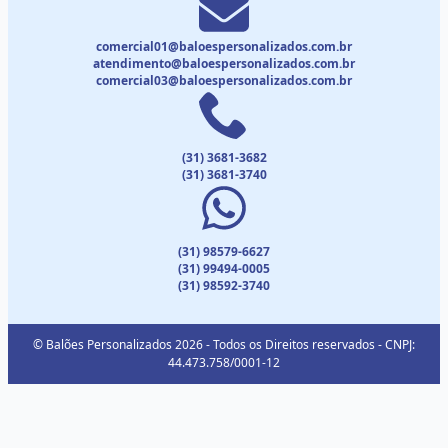
comercial01@baloespersonalizados.com.br
atendimento@baloespersonalizados.com.br
comercial03@baloespersonalizados.com.br
(31) 3681-3682
(31) 3681-3740
(31) 98579-6627
(31) 99494-0005
(31) 98592-3740
© Balões Personalizados 2026 - Todos os Direitos reservados - CNPJ:
44.473.758/0001-12