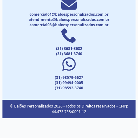
comercial01@baloespersonalizados.com.br
atendimento@baloespersonalizados.com.br
comercial03@baloespersonalizados.com.br
(31) 3681-3682
(31) 3681-3740
(31) 98579-6627
(31) 99494-0005
(31) 98592-3740
© Balões Personalizados 2026 - Todos os Direitos reservados - CNPJ:
44.473.758/0001-12