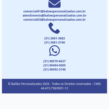
comercial01@baloespersonalizados.com.br
atendimento@baloespersonalizados.com.br
comercial03@baloespersonalizados.com.br
(31) 3681-3682
(31) 3681-3740
(31) 98579-6627
(31) 99494-0005
(31) 98592-3740
© Balões Personalizados 2026 - Todos os Direitos reservados - CNPJ:
44.473.758/0001-12