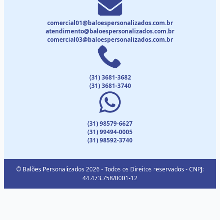
comercial01@baloespersonalizados.com.br
atendimento@baloespersonalizados.com.br
comercial03@baloespersonalizados.com.br
(31) 3681-3682
(31) 3681-3740
(31) 98579-6627
(31) 99494-0005
(31) 98592-3740
© Balões Personalizados 2026 - Todos os Direitos reservados - CNPJ:
44.473.758/0001-12