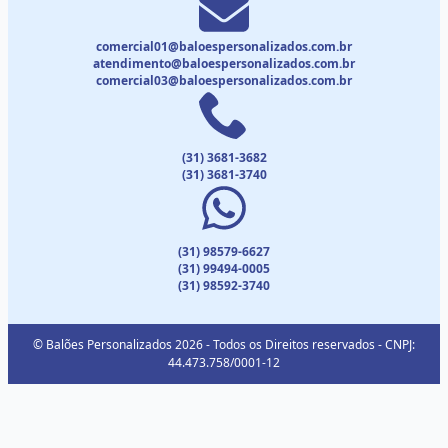
comercial01@baloespersonalizados.com.br
atendimento@baloespersonalizados.com.br
comercial03@baloespersonalizados.com.br
(31) 3681-3682
(31) 3681-3740
(31) 98579-6627
(31) 99494-0005
(31) 98592-3740
© Balões Personalizados 2026 - Todos os Direitos reservados - CNPJ:
44.473.758/0001-12