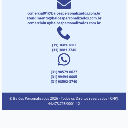
comercial01@baloespersonalizados.com.br
atendimento@baloespersonalizados.com.br
comercial03@baloespersonalizados.com.br
(31) 3681-3682
(31) 3681-3740
(31) 98579-6627
(31) 99494-0005
(31) 98592-3740
© Balões Personalizados 2026 - Todos os Direitos reservados - CNPJ:
44.473.758/0001-12