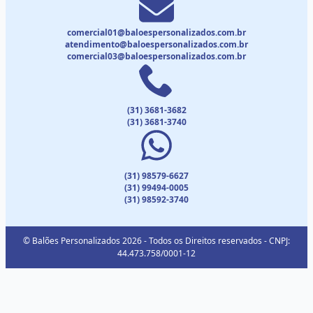
comercial01@baloespersonalizados.com.br
atendimento@baloespersonalizados.com.br
comercial03@baloespersonalizados.com.br
(31) 3681-3682
(31) 3681-3740
(31) 98579-6627
(31) 99494-0005
(31) 98592-3740
© Balões Personalizados 2026 - Todos os Direitos reservados - CNPJ:
44.473.758/0001-12