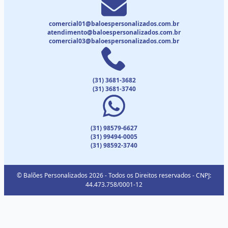
comercial01@baloespersonalizados.com.br
atendimento@baloespersonalizados.com.br
comercial03@baloespersonalizados.com.br
(31) 3681-3682
(31) 3681-3740
(31) 98579-6627
(31) 99494-0005
(31) 98592-3740
© Balões Personalizados 2026 - Todos os Direitos reservados - CNPJ:
44.473.758/0001-12