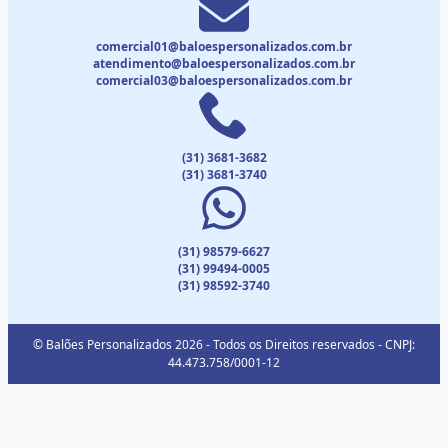
comercial01@baloespersonalizados.com.br
atendimento@baloespersonalizados.com.br
comercial03@baloespersonalizados.com.br
(31) 3681-3682
(31) 3681-3740
(31) 98579-6627
(31) 99494-0005
(31) 98592-3740
© Balões Personalizados 2026 - Todos os Direitos reservados - CNPJ:
44.473.758/0001-12