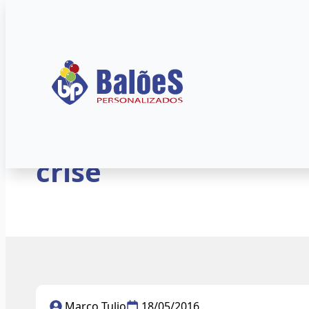
Início
»
Blog
»
Balões Personalizados
Balões personalizad
crise
Marco Tulio
18/05/2016