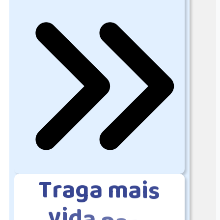
T
r
a
g
a
m
a
i
s
v
i
d
a
p
a
r
a