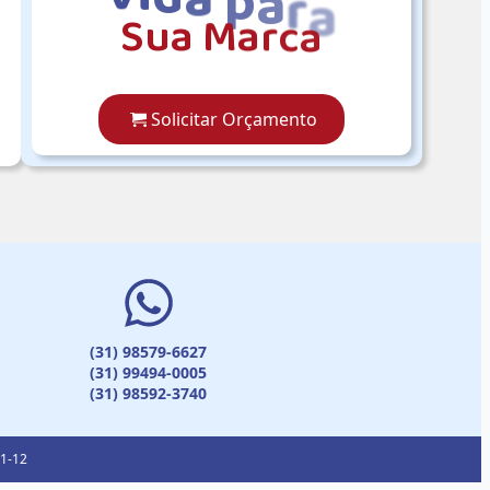
S
u
a
M
a
r
c
a
Solicitar Orçamento
(31) 98579-6627
(31) 99494-0005
(31) 98592-3740
01-12