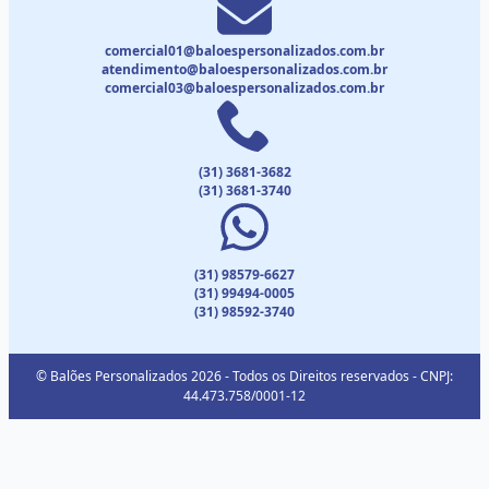
comercial01@baloespersonalizados.com.br
atendimento@baloespersonalizados.com.br
comercial03@baloespersonalizados.com.br
(31) 3681-3682
(31) 3681-3740
(31) 98579-6627
(31) 99494-0005
(31) 98592-3740
© Balões Personalizados 2026 - Todos os Direitos reservados - CNPJ:
44.473.758/0001-12