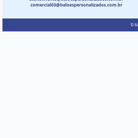
comercial03@baloespersonalizados.com.br
© Ba