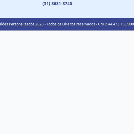
(31) 3681-3740
lões Personalizados 2026 - Todos os Direitos reservados - CNPJ: 44.473.758/00