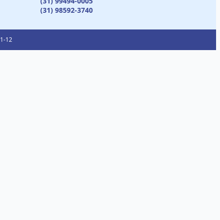
(31) 99494-0005
(31) 98592-3740
01-12