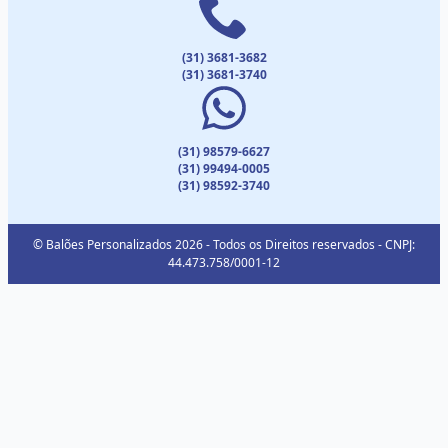
(31) 3681-3682
(31) 3681-3740
(31) 98579-6627
(31) 99494-0005
(31) 98592-3740
© Balões Personalizados 2026 - Todos os Direitos reservados - CNPJ:
44.473.758/0001-12