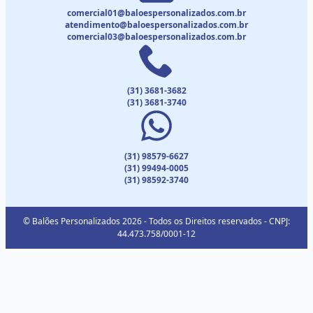
comercial01@baloespersonalizados.com.br
atendimento@baloespersonalizados.com.br
comercial03@baloespersonalizados.com.br
(31) 3681-3682
(31) 3681-3740
(31) 98579-6627
(31) 99494-0005
(31) 98592-3740
© Balões Personalizados 2026 - Todos os Direitos reservados - CNPJ:
44.473.758/0001-12