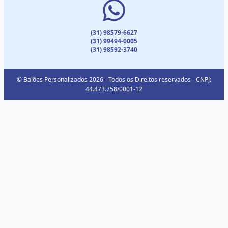
(31) 98579-6627
(31) 99494-0005
(31) 98592-3740
© Balões Personalizados 2026 - Todos os Direitos reservados - CNPJ:
44.473.758/0001-12