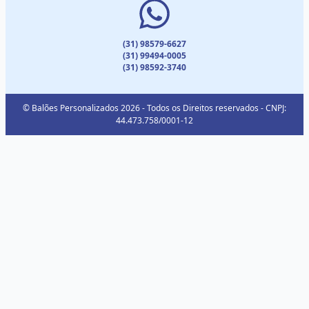
(31) 98579-6627
(31) 99494-0005
(31) 98592-3740
© Balões Personalizados 2026 - Todos os Direitos reservados - CNPJ:
44.473.758/0001-12