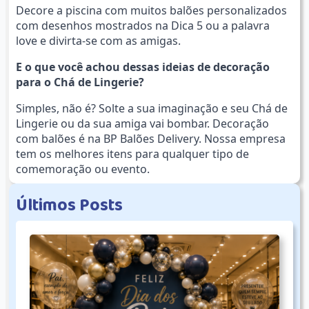
Decore a piscina com muitos balões personalizados
com desenhos mostrados na Dica 5 ou a palavra
love e divirta-se com as amigas.
E o que você achou dessas ideias de decoração
para o Chá de Lingerie?
Simples, não é? Solte a sua imaginação e seu Chá de
Lingerie ou da sua amiga vai bombar. Decoração
com balões é na BP Balões Delivery. Nossa empresa
tem os melhores itens para qualquer tipo de
comemoração ou evento.
Ú
l
t
i
m
o
s
P
o
s
t
s