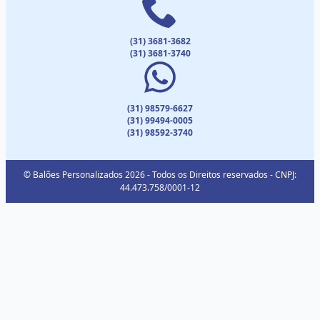
(31) 3681-3682
(31) 3681-3740
(31) 98579-6627
(31) 99494-0005
(31) 98592-3740
© Balões Personalizados 2026 - Todos os Direitos reservados - CNPJ:
44.473.758/0001-12