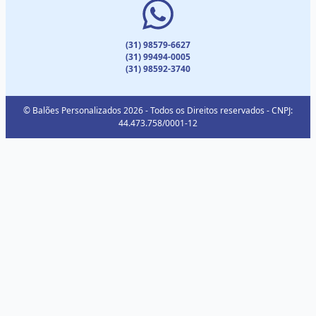
(31) 98579-6627
(31) 99494-0005
(31) 98592-3740
© Balões Personalizados 2026 - Todos os Direitos reservados - CNPJ:
44.473.758/0001-12