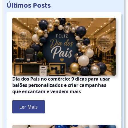
Ú
l
t
i
m
o
s
P
o
s
t
s
Dia dos Pais no comércio: 9 dicas para usar
balões personalizados e criar campanhas
que encantam e vendem mais
Ler Mais