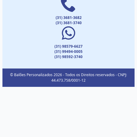
(31) 3681-3682
(31) 3681-3740
(31) 98579-6627
(31) 99494-0005
(31) 98592-3740
© Balões Personalizados 2026 - Todos os Direitos reservados - CNPJ:
44.473.758/0001-12