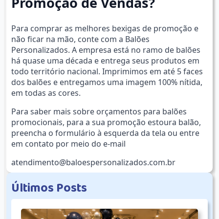
Promoção de Vendas?
Para comprar as melhores bexigas de promoção e
não ficar na mão, conte com a Balões
Personalizados. A empresa está no ramo de balões
há quase uma década e entrega seus produtos em
todo território nacional. Imprimimos em até 5 faces
dos balões e entregamos uma imagem 100% nítida,
em todas as cores.
Para saber mais sobre orçamentos para balões
promocionais, para a sua promoção estoura balão,
preencha o formulário à esquerda da tela ou entre
em contato por meio do e-mail
atendimento@baloespersonalizados.com.br
Ú
l
t
i
m
o
s
P
o
s
t
s