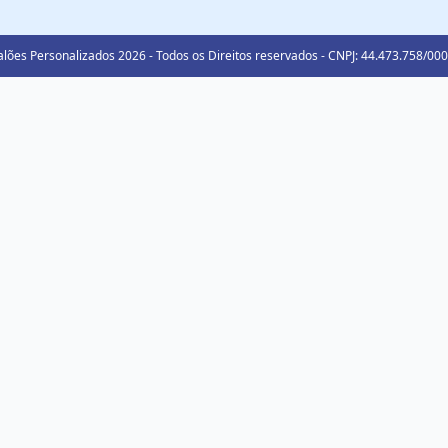
lões Personalizados 2026 - Todos os Direitos reservados - CNPJ: 44.473.758/00