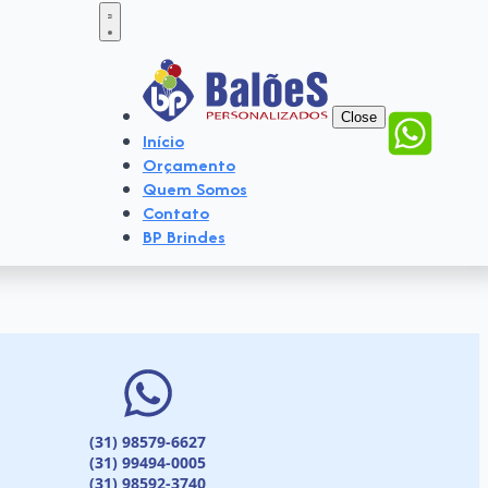
Close
Início
Orçamento
Quem Somos
Contato
BP Brindes
(31) 98579-6627
(31) 99494-0005
(31) 98592-3740