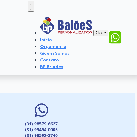
Close
Início
Orçamento
Quem Somos
Contato
BP Brindes
(31) 98579-6627
(31) 99494-0005
(31) 98592-3740