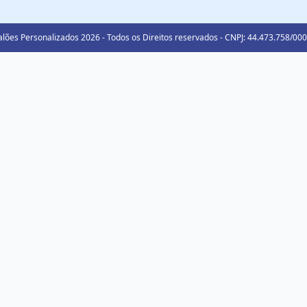
lões Personalizados 2026 - Todos os Direitos reservados - CNPJ: 44.473.758/00