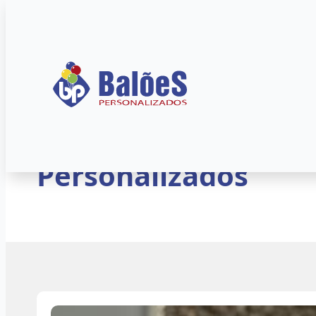
Início
»
Blog
»
Artigos
Como Tornar o Dia 
Personalizados