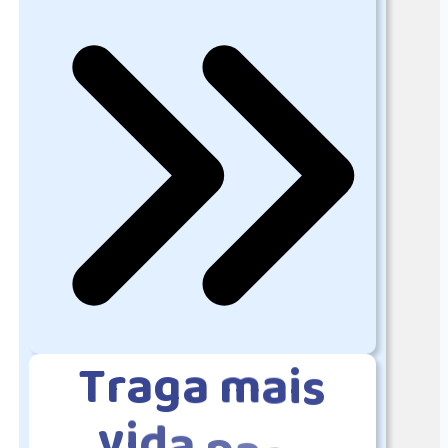
T
r
a
g
a
m
a
i
s
v
i
d
a
p
a
r
a