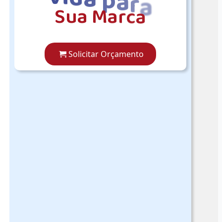
S
u
a
M
a
r
c
a
Solicitar Orçamento