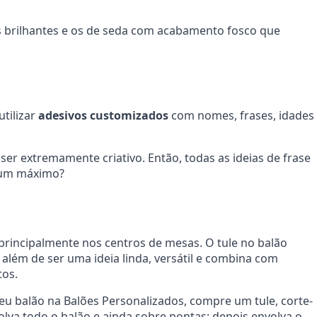
s brilhantes e os de seda com acabamento fosco que
utilizar
adesivos customizados
com nomes, frases, idades
er extremamente criativo. Então, todas as ideias de frase
é um máximo?
principalmente nos centros de mesas. O tule no balão
além de ser uma ideia linda, versátil e combina com
tos.
eu balão na Balões Personalizados, compre um tule, corte-
a todo o balão e ainda sobre pontas; depois envolva o