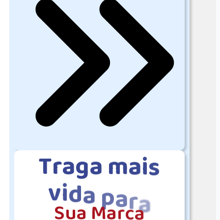
T
r
a
g
a
m
a
i
s
v
i
d
a
p
a
r
a
S
u
a
M
a
r
c
a