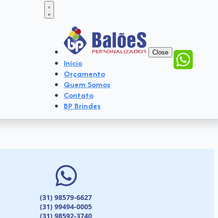
Close
Início
Orçamento
Quem Somos
Contato
BP Brindes
(31) 98579-6627
(31) 99494-0005
(31) 98592-3740