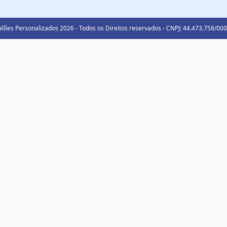
lões Personalizados 2026 - Todos os Direitos reservados - CNPJ: 44.473.758/00